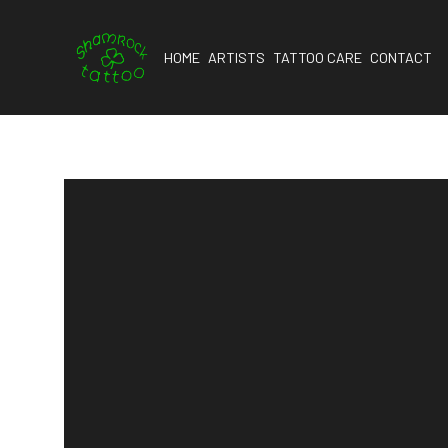
HOME
ARTISTS
TATTOO CARE
CONTACT