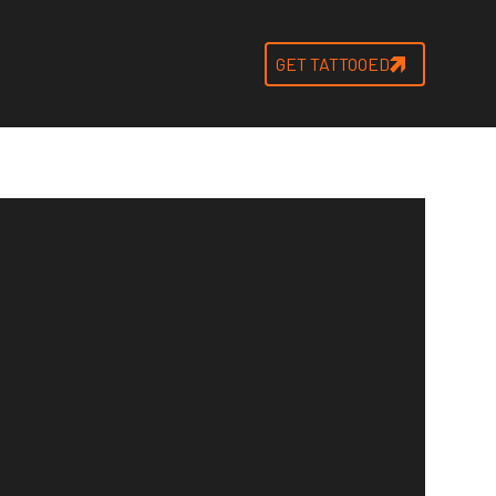
GET TATTOOED